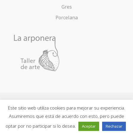
Gres
Porcelana
Este sitio web utiliza cookies para mejorar su experiencia.
Contacto
Acerca de la Arponera
Política de cookies
Asumiremos que está de acuerdo con esto, pero puede
Política de privacidad
Aviso legal
Mapa web
optar por no participar si lo desea.
Aceptar
Rechazar
Sitio web creado por
Arteymultimedia.com