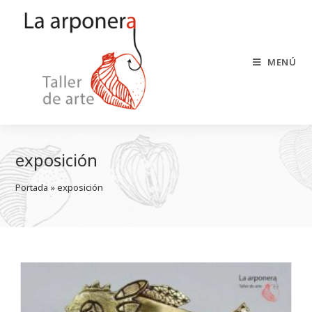
Saltar
al
contenido
MENÚ
exposición
Portada
 » 
exposición