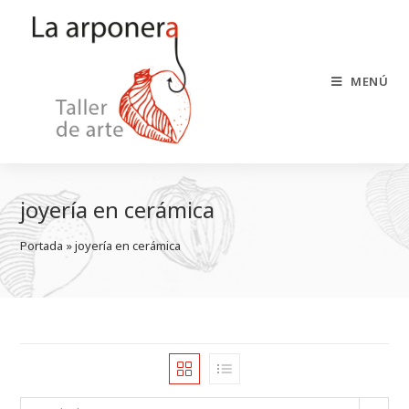
Saltar
al
contenido
MENÚ
joyería en cerámica
Portada
 » 
joyería en cerámica