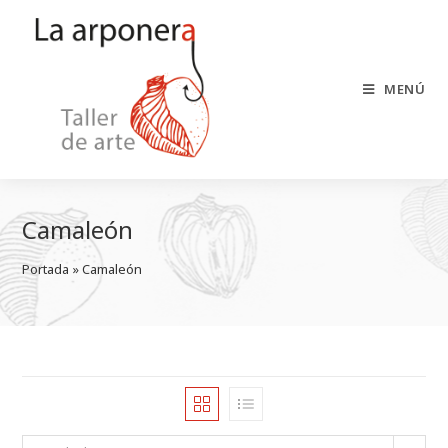
Saltar
al
contenido
MENÚ
Camaleón
Portada
 » 
Camaleón